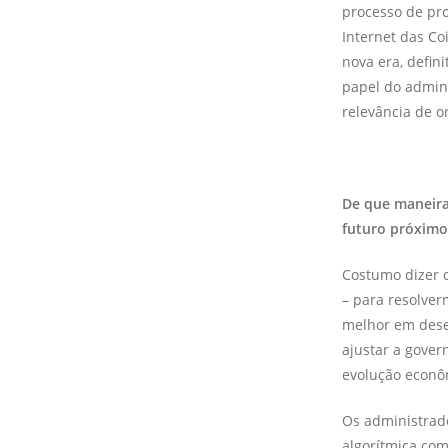
processo de pr
Internet das C
nova era, defin
papel do admini
relevância de o
De que maneira
futuro próximo 
Costumo dizer 
– para resolver
melhor em desen
ajustar a gover
evolução econôm
Os administrad
algorítmica com