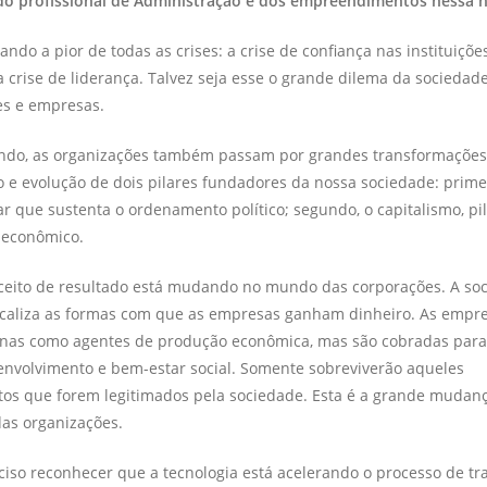
do profissional de Administração e dos empreendimentos nessa 
ndo a pior de todas as crises: a crise de confiança nas instituições,
 crise de liderança. Talvez seja esse o grande dilema da socieda
es e empresas.
do, as organizações também passam por grandes transformações,
e evolução de dois pilares fundadores da nossa sociedade: primei
ar que sustenta o ordenamento político; segundo, o capitalismo, pi
 econômico.
nceito de resultado está mudando no mundo das corporações. A so
iscaliza as formas com que as empresas ganham dinheiro.
As empre
nas como agentes de produção econômica, mas são cobradas pa
envolvimento e bem-estar social
. Somente sobreviverão aqueles
s que forem legitimados pela sociedade. Esta é a grande mudanç
as organizações.
ciso reconhecer que a tecnologia está acelerando o processo de t