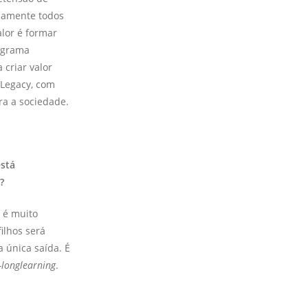
camente todos
lor é formar
ograma
 criar valor
’Legacy, com
ra a sociedade.
está
?
l é muito
ilhos será
 única saída. É
e-longlearning
.