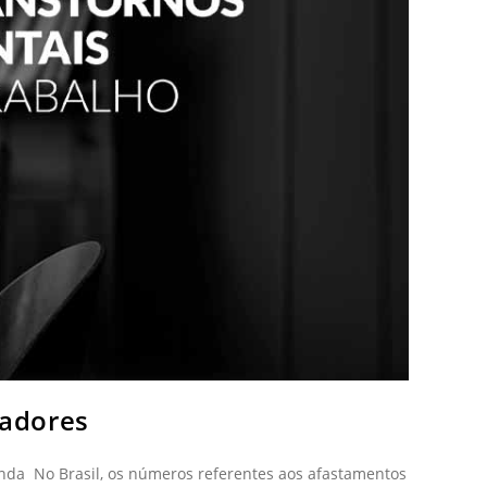
gadores
nda No Brasil, os números referentes aos afastamentos