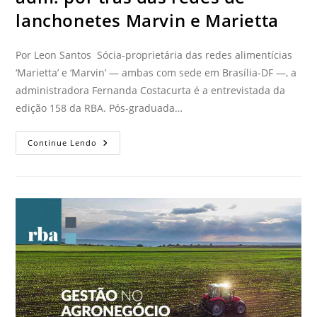
lanchonetes Marvin e Marietta
Por Leon Santos Sócia-proprietária das redes alimentícias
‘Marietta’ e ‘Marvin’ — ambas com sede em Brasília-DF —, a
administradora Fernanda Costacurta é a entrevistada da
edição 158 da RBA. Pós-graduada…
Continue Lendo