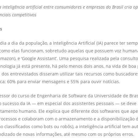
 inteligência artificial entre consumidores e empresas do Brasil cria o
nciais competitivos
s
ia a dia da população, a Inteligência Artificial (IA) parece ter sempr
 como elas funcionam, sobretudo aquelas que possuem voz humana,
(Amazon), e ‘Google Assistant’. Uma pesquisa realizada pela consult
cnologia já está presente, há pelo menos dois anos, na vida de boa
% dos entrevistados disseram utilizar tais recursos como buscadore
ca; 60% para enviar mensagens e 55% para ouvir notícias.
ssor do curso de Engenharia de Software da Universidade de Brasí
 o sucesso da IA — em especial dos assistentes pessoais — se deve 
rtamento humano. Ele explica que diferente dos softwares que ap
rocessos e colaboram com o armazenamento e a disponibilização 
o classificados como bots ou robôs), a inteligência artificial tem a
ndizado de novas informações, até mesmo com os próprios erros.