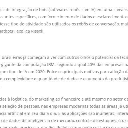
des de integração de bots (softwares robôs com IA) em uma conve
ssuntos específicos, com fornecimento de dados e esclarecimentos
esse tipo de atividade são utilizados os robôs de conversação, m
tbots”, explica Rissoli.
 brasileiras já começam a ver com outros olhos o potencial da tecn
a gigante da computação IBM, segundo a qual 40% das empresas n
um tipo de IA em 2020. Entre os principais motivos para adoção d
o da complexidade e quantidade de dados e o aumento da produtiv
.
das à logística, do marketing ao financeiro e até mesmo no setor d
 seleção de pessoas, nas empresas modernas todas as áreas já ut
ncia artificial em seu dia a dia. E as aplicações são inúmeras: inte
ão de dados de inteligência de mercado, controle de estoques, cru
ulos mais precisos e, por fim, definir o que pode ser lucro ou até 