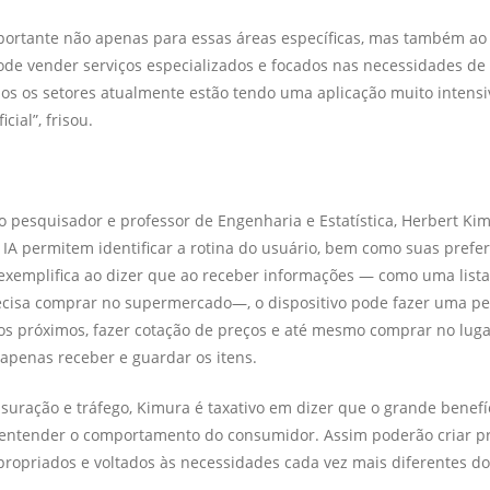
portante não apenas para essas áreas específicas, mas também ao 
de vender serviços especializados e focados nas necessidades de 
os os setores atualmente estão tendo uma aplicação muito intensi
icial”, frisou.
 pesquisador e professor de Engenharia e Estatística, Herbert Kim
A permitem identificar a rotina do usuário, bem como suas prefer
xemplifica ao dizer que ao receber informações — como uma lista
cisa comprar no supermercado—, o dispositivo pode fazer uma p
s próximos, fazer cotação de preços e até mesmo comprar no luga
apenas receber e guardar os itens.
uração e tráfego, Kimura é taxativo em dizer que o grande benefíc
 entender o comportamento do consumidor. Assim poderão criar p
propriados e voltados às necessidades cada vez mais diferentes dos