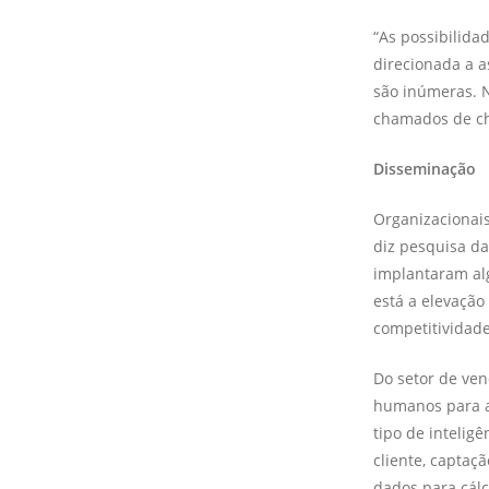
“As possibilida
direcionada a a
são inúmeras. N
chamados de cha
Disseminação
Organizacionais
diz pesquisa d
implantaram alg
está a elevaçã
competitividade
Do setor de ven
humanos para a
tipo de inteligê
cliente, captaç
dados para cálc