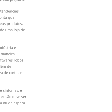
 tendências,
conta que
eus produtos,
nde uma loja de
indústria e
e maneira
softwares robôs
além de
) de cortes e
e sintomas, e
ecisão deve ser
ta ou de espera