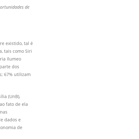
portunidades de
e existido, tal é
 tais como Siri
oria Ilumeo
 parte dos
s; 67% utilizam
lia (UnB),
ao fato de ela
enas
de dados e
utonomia de