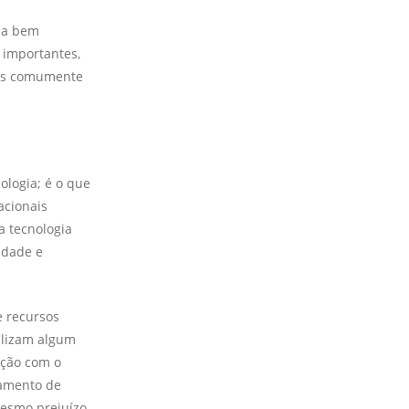
rsa bem
 importantes,
ais comumente
ologia; é o que
acionais
a tecnologia
idade e
e recursos
ilizam algum
ração com o
zamento de
mesmo prejuízo.