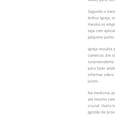
Segundo o mestr
Arthur Igreja, 
mesmo as empre
seja com aplica
pequeno porte 
Igreja ressalta 
comércio. Em se
surpreendente. E
para fazer anál
informar sobre
juízes.
Na medicina, po
até mesmo como
crucial. Outro 
(gestão de proc