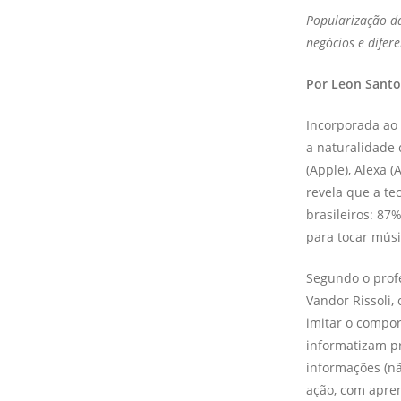
Popularização da
negócios e difere
Por Leon Santo
Incorporada ao d
a naturalidade
(Apple), Alexa 
revela que a te
brasileiros: 87
para tocar músi
Segundo o profe
Vandor Rissoli,
imitar o compo
informatizam p
informações (nã
ação, com apre