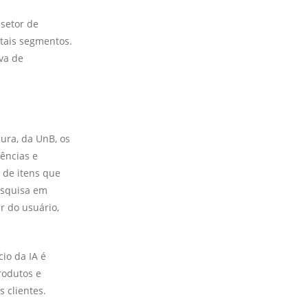
setor de
tais segmentos.
va de
ura, da UnB, os
ências e
 de itens que
esquisa em
r do usuário,
io da IA é
rodutos e
 clientes.