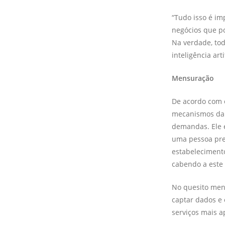
“Tudo isso é im
negócios que po
Na verdade, tod
inteligência artif
Mensuração
De acordo com o
mecanismos da I
demandas. Ele e
uma pessoa pre
estabelecimento
cabendo a este 
No quesito mens
captar dados e
serviços mais a