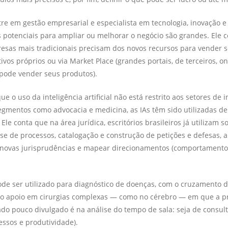
e em gestão empresarial e especialista em tecnologia, inovação e
os potenciais para ampliar ou melhorar o negócio são grandes. Ele 
sas mais tradicionais precisam dos novos recursos para vender s
tivos próprios ou via Market Place (grandes portais, de terceiros, o
pode vender seus produtos).
que o uso da inteligência artificial não está restrito aos setores de 
gmentos como advocacia e medicina, as IAs têm sido utilizadas d
le conta que na área jurídica, escritórios brasileiros já utilizam 
ise de processos, catalogação e construção de petições e defesas, 
 novas jurisprudências e mapear direcionamentos (comportamentos
de ser utilizado para diagnóstico de doenças, com o cruzamento d
 apoio em cirurgias complexas — como no cérebro — em que a pr
lado pouco divulgado é na análise do tempo de sala: seja de consul
essos e produtividade).