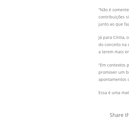
“Não é somente 
contribuições s
junto ao que fa
Já para Cíntia,
do conceito na 
a terem mais em
“Em contextos p
promover um br
apontamentos de
Essa é uma mat
Share th