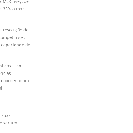
a McKinsey, de
e 35% a mais
na resolução de
ompetitivos.
r capacidade de
licos. Isso
ências
 e coordenadora
l.
r suas
e ser um