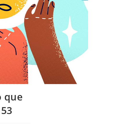
o que
153