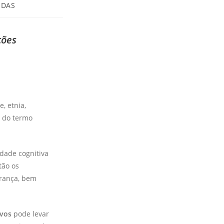
IDAS
ções
, etnia,
o do termo
idade cognitiva
tão os
erança, bem
ivos
pode levar