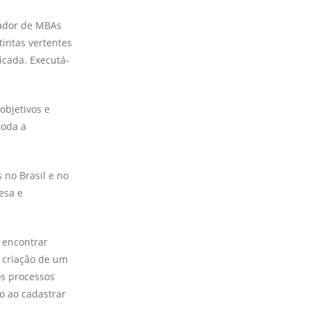
nador de MBAs
tintas vertentes
icada. Executá-
objetivos e
toda a
 no Brasil e no
esa e
é encontrar
 criação de um
os processos
o ao cadastrar