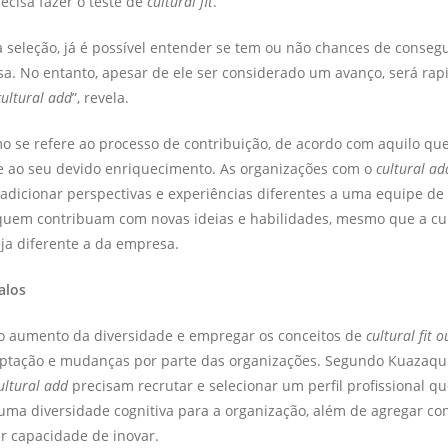
recisa fazer o teste de
cultural fit
.
 seleção, já é possível entender se tem ou não chances de conseg
a. No entanto, apesar de ele ser considerado um avanço, será ra
cultural add
”, revela.
 se refere ao processo de contribuição, de acordo com aquilo que 
 e ao seu devido enriquecimento. As organizações com o
cultural ad
adicionar perspectivas e experiências diferentes a uma equipe de 
quem contribuam com novas ideias e habilidades, mesmo que a cul
ja diferente a da empresa.
alos
o aumento da diversidade e empregar os conceitos de
cultural fit o
tação e mudanças por parte das organizações. Segundo Kuazaqui
ultural add
precisam recrutar e selecionar um perfil profissional que
uma diversidade cognitiva para a organização, além de agregar co
er capacidade de inovar.