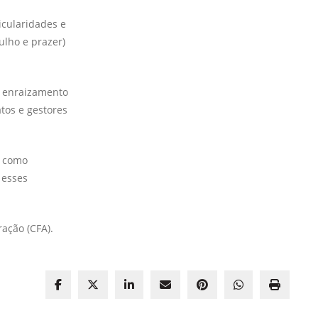
icularidades e
ulho e prazer)
 o enraizamento
tos e gestores
É como
 esses
ação (CFA).