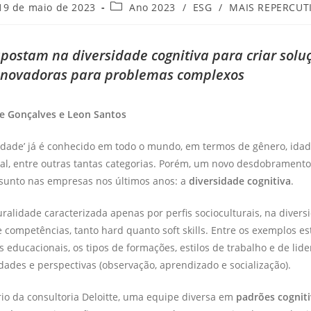
19 de maio de 2023
Ano 2023
/
ESG
/
MAIS REPERCUT
ostam na diversidade cognitiva para criar solu
e inovadoras para problemas complexos
le Gonçalves e Leon Santos
idade’ já é conhecido em todo o mundo, em termos de gênero, idade
al, entre outras tantas categorias. Porém, um novo desdobrament
ssunto nas empresas nos últimos anos: a
diversidade cognitiva
.
uralidade caracterizada apenas por perfis socioculturais, na divers
 competências, tanto hard quanto soft skills. Entre os exemplos es
is educacionais, os tipos de formações, estilos de trabalho e de lid
ades e perspectivas (observação, aprendizado e socialização).
io da consultoria Deloitte, uma equipe diversa em
padrões cognit