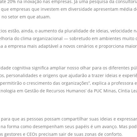
até 20% na inovação nas empresas. Já uma pesquisa da consultori
u que empresas que investem em diversidade apresentam média d
 no setor em que atuam.
cios estão, ainda, o aumento da pluralidade de ideias, velocidade 
lhoria do clima organizacional — sobretudo em ambientes muito c
na a empresa mais adaptável a novos cenários e proporciona maio
idade cognitiva significa ampliar nosso olhar para os diferentes púb
ilos, personalidades e origens que ajudarão a trazer ideias e experi
 permitirão o crescimento das organizações”, explica a professora
cnologia em Gestão de Recursos Humanos’ da PUC Minas, Cíntia Lea
 para que as pessoas possam compartilhar suas ideias e expressa
 na forma como desempenham seus papéis é um avanço. Mas pod
 os gestores e CEOs precisam sair de suas zonas de conforto.