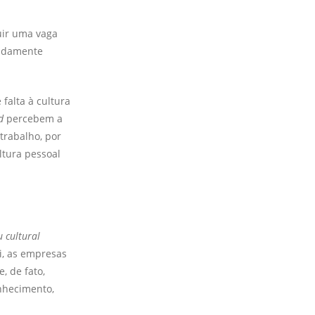
uir uma vaga
pidamente
falta à cultura
d
percebem a
trabalho, por
tura pessoal
u
cultural
, as empresas
, de fato,
nhecimento,