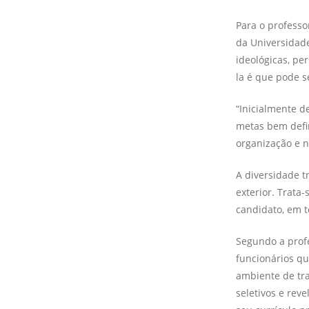
Para o profess
da Universidade
ideológicas, pe
la é que pode ser
“Inicialmente d
metas bem defin
organização e n
A diversidade t
exterior. Trata
candidato, em t
Segundo a profe
funcionários qu
ambiente de tra
seletivos e rev