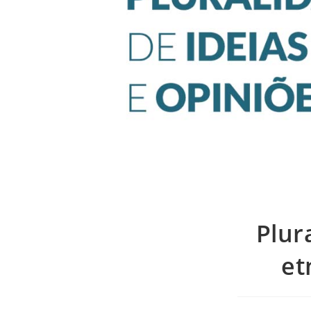
Plur
et