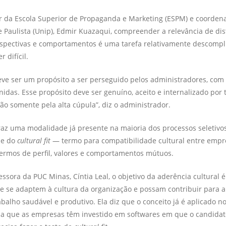
or da Escola Superior de Propaganda e Marketing (ESPM) e coorde
 Paulista (Unip), Edmir Kuazaqui, compreender a relevância de dis
rspectivas e comportamentos é uma tarefa relativamente descompl
 difícil.
eve ser um propósito a ser perseguido pelos administradores, com 
idas. Esse propósito deve ser genuíno, aceito e internalizado por 
ão somente pela alta cúpula”, diz o administrador.
raz uma modalidade já presente na maioria dos processos seletivos
-se do
cultural fit
— termo para compatibilidade cultural entre empr
ermos de perfil, valores e comportamentos mútuos.
ssora da PUC Minas, Cíntia Leal, o objetivo da aderência cultural 
e se adaptem à cultura da organização e possam contribuir para a
balho saudável e produtivo. Ela diz que o conceito já é aplicado n
ela que as empresas têm investido em softwares em que o candidat