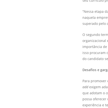
seu currículo p
“Nessa etapa da
naquela empres
superado pelo
O segundo termo
organizacional
importância de 
isso procuram 
do candidato se
Desafios e garg
Para promover 
add
exigem adap
que adotam o
c
possa oferecer 
experiência e t