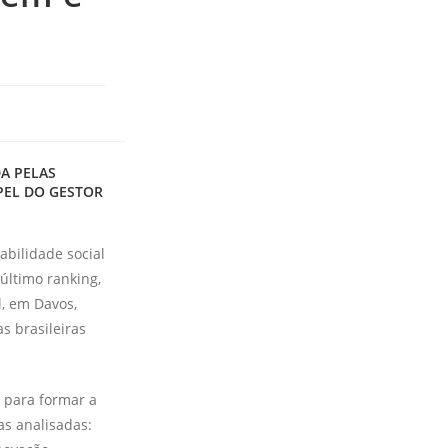
A PELAS
PEL DO GESTOR
bilidade social
último ranking,
, em Davos,
s brasileiras
 para for­mar a
as analisadas: