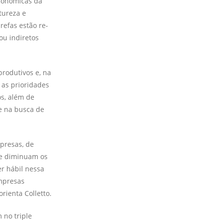
co­nômicas da
tureza e
refas estão re­
ou indiretos
rodutivos e, na
 as prioridades
s, além de
de na busca de
presas, de
e dimi­nuam os
r hábil nessa
mpresas
ien­ta Colletto.
 no triple