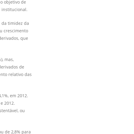
o objetivo de
institucional.
 da timidez da
ou crescimento
derivados, que
), mas,
derivados de
nto relativo das
4,1%, em 2012.
 e 2012.
entá­vel, ou
ou de 2,8% para