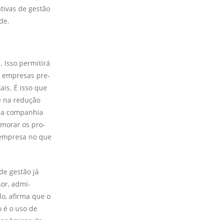
ativas de gestão
de.
. Isso permitirá
s empresas pre­
ais. É isso que
e na redução
o a companhia
imorar os pro­
em­presa no que
e gestão já
sor, admi­
o, afirma que o
 é o uso de