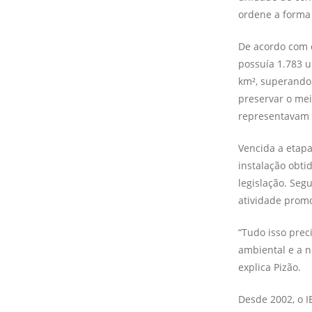
ordene a forma 
De acordo com da
possuía 1.783 u
km², superando
preservar o mei
representavam 5
Vencida a etapa
instalação obt
legislação. Seg
atividade promo
“Tudo isso prec
ambiental e a n
explica Pizão.
Desde 2002, o I