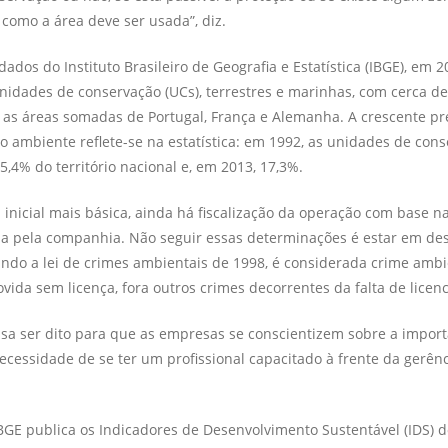
como a área deve ser usada”, diz.
dos do Instituto Brasileiro de Geografia e Estatística (IBGE), em 20
nidades de conservação (UCs), terrestres e marinhas, com cerca de
 as áreas somadas de Portugal, França e Alemanha. A crescente 
o ambiente reflete-se na estatística: em 1992, as unidades de con
,4% do terri­tório nacional e, em 2013, 17,3%.
 inicial mais básica, ainda há fiscalização da operação com base na
ida pela companhia. Não seguir essas determinações é estar em de
undo a lei de crimes ambientais de 1998, é considerada crime ambi
vida sem licença, fora outros crimes decorrentes da falta de licen
isa ser dito para que as empre­sas se conscientizem sobre a impor
ecessidade de se ter um profissional capacitado à frente da gerênc
BGE publica os Indicadores de Desenvolvimento Sustentável (IDS) d