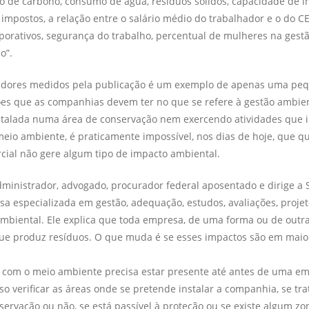
o de carbono, con­sumo de água, resíduos sólidos, capacidade de i
mpostos, a rela­ção entre o salário médio do trabalhador e o do C
porativos, segurança do trabalho, percentual de mulhe­res na gest
o”.
icadores medidos pela publica­ção é um exemplo de apenas uma pe
es que as companhias devem ter no que se refere à gestão ambien
stalada numa área de conservação nem exercendo atividades que
eio ambiente, é praticamente impossível, nos dias de hoje, que q
cial não gere algum tipo de impacto ambiental.
dministrador, advogado, pro­curador federal aposentado e dirige a
sa especializada em gestão, adequação, estudos, avaliações, projet
mbiental. Ele explica que toda empresa, de uma forma ou de outr
ue produz resíduos. O que muda é se esses impactos são em mai
 com o meio ambiente precisa estar presente até antes de uma e
ciso verificar as áreas onde se pretende instalar a companhia, se tr
ervação ou não, se está passível à proteção ou se existe algum 