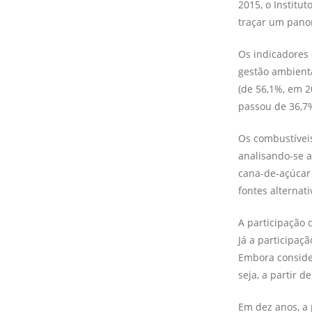
2015, o Institu
traçar um panor
Os indicadores
gestão ambienta
(de 56,1%, em 2
passou de 36,7%
Os combustíveis
analisando-se a
cana-de-açúcar 
fontes alternati
A participação 
Já a participaç
Embora conside
seja, a partir d
Em dez anos, a 