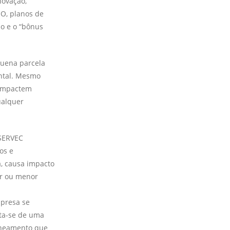
novação,
EO, planos de
ão e o “bônus
quena parcela
­tal. Mesmo
 impactem
ualquer
 SERVEC
os e
a, causa impacto
or ou menor
mpresa se
ata-se de uma
zoneamento que