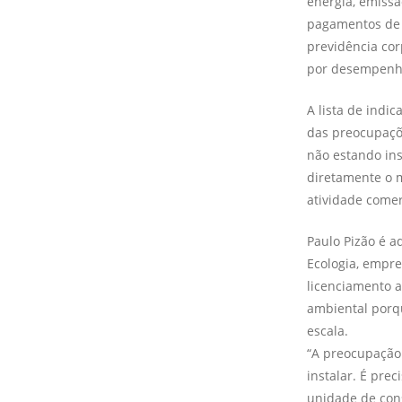
energia, emissã
pagamentos de i
previdência cor
por desempenh
A lista de ind
das preocupaçõ
não estando in
diretamente o m
atividade comer
Paulo Pizão é a
Ecologia, empre
licenciamento a
ambiental porq
escala.
“A preocupação
instalar. É pre
unidade de cons