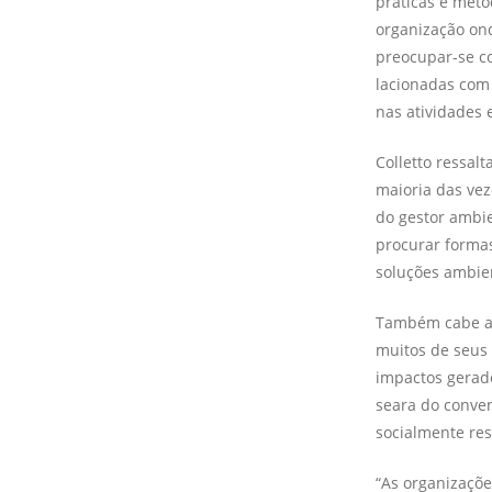
práticas e méto
organização ond
preocupar-se co
lacionadas com 
nas atividades 
Colletto ressa
maioria das vez
do gestor ambie
procurar formas
soluções ambien
Também cabe ao
muitos de seus
impactos gerado
seara do conve
socialmente res
“As organizaçõe