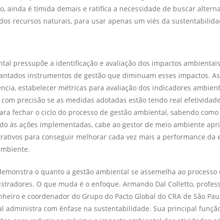
o, ainda é tímida demais e ratifica a necessidade de buscar altern
 dos recursos naturais, para usar apenas um viés da sustentabilida
tal pressu­põe a identificação e avalia­ção dos impactos ambientais
lantados instrumentos de gestão que diminuam esses impactos. A
ncia, estabe­lecer métricas para avaliação dos indicadores ambient
 com precisão se as medidas adotadas estão tendo real efetividad
ara fechar o ci­clo do processo de gestão ambiental, sabendo com
do às ações implementa­das, cabe ao gestor de meio ambiente apr
trativos para conseguir melhorar cada vez mais a performance da 
ambiente.
emonstra o quanto a gestão ambiental se assemelha ao processo d
nistradores. O que muda é o enfoque. Armando Dal Colletto, profes
nheiro e coordenador do Grupo do Pacto Global do CRA de São Paul
l administra com ênfase na sustentabilidade. Sua principal função