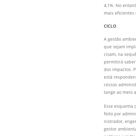
4,1%. No entant
mais eficientes
CICLO
A gestão ambien
que sejam im­p
cisam, na sequê
permitirá saber
dos impactos. P
está respon­den
cessos adminis
tange ao meio 
Esse esquema d
feito por ad­mi
nistrador, enge
gestor ambienta