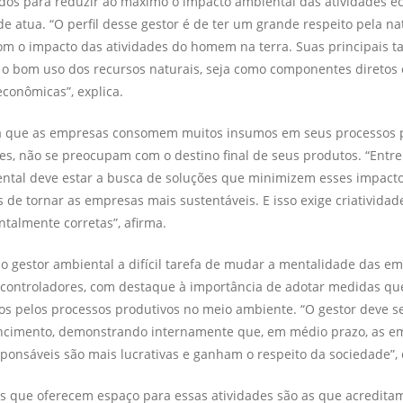
dos para reduzir ao máximo o impacto ambiental das atividades e
e atua. “O perfil desse gestor é de ter um grande respeito pela na
m o impacto das ativida­des do homem na terra. Suas principais ta
o bom uso dos recursos naturais, seja como componentes diretos 
econômicas”, explica.
lta que as em­presas consomem muitos insumos em seus processos p
es, não se preocupam com o destino final de seus pro­dutos. “Entre
ntal deve es­tar a busca de soluções que minimizem esses impacto
 de tornar as empresas mais sus­tentáveis. E isso exige criativida
talmente corretas”, afirma.
 gestor ambiental a difícil tarefa de mudar a mentalidade das em
 controladores, com destaque à importância de adotar medidas qu
s pelos processos produtivos no meio ambiente. “O gestor deve se
ncimento, demons­trando internamente que, em médio prazo, as e
ponsáveis são mais lucrativas e ganham o respeito da sociedade”, or
s que ofe­recem espaço para essas atividades são as que acre­ditam