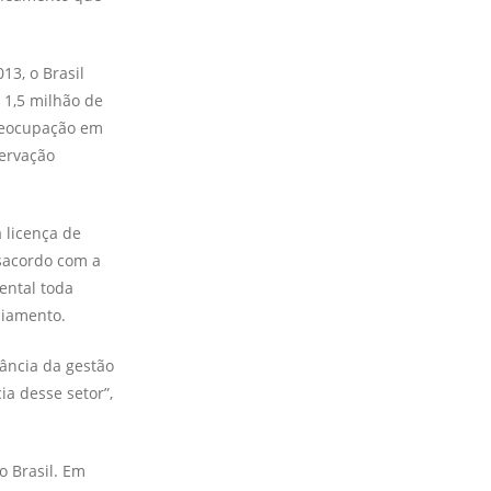
13, o Brasil
 1,5 milhão de
preocupação em
servação
 li­cença de
sacordo com a
ental toda
ciamento.
tância da gestão
ia desse setor”,
o Brasil. Em