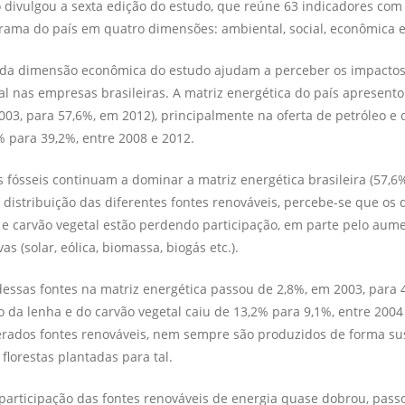
to divulgou a sexta edição do estudo, que reúne 63 indicadores com 
ama do país em quatro dimensões: ambiental, social, econô­mica e 
 da dimensão econômica do estudo ajudam a perceber os impactos
l nas empresas brasileiras. A matriz energética do país apre­sent
003, para 57,6%, em 2012), principalmente na oferta de petróleo e 
 para 39,2%, entre 2008 e 2012.
 fósseis continuam a domi­nar a matriz energética brasileira (57,6%
 distribuição das dife­rentes fontes renováveis, percebe-se que os 
e carvão vegetal estão perdendo participação, em parte pelo aume
vas (solar, eólica, biomassa, biogás etc.).
dessas fontes na matriz ener­gética passou de 2,8%, em 2003, para 
ão da lenha e do carvão vegetal caiu de 13,2% para 9,1%, entre 2004
rados fontes renováveis, nem sempre são produzidos de forma sust
e florestas plantadas para tal.
participação das fontes reno­váveis de energia quase dobrou, pass