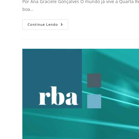
Por Ana Graciele Gonçalves O mundo já vive a Quarta Rev
boa…
Continue Lendo