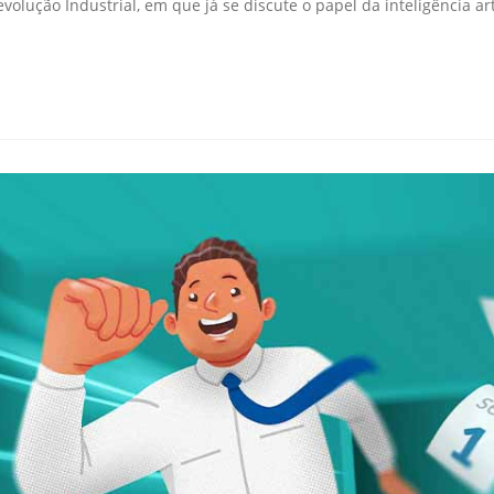
olução Industrial, em que já se discute o papel da inteligência ar